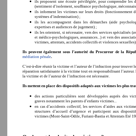
ils proposent une écoute privilégiée, pour comprendre les di
(sentiment d’isolement, souffrance psychologique, méconnaissa
ils informent les victimes sur leurs droits (fonctionnement d
systèmes d’indemnisation) ;
ils les accompagnent dans les démarches (aide psycholog
expertises et audiences de jugement) ;
ils les orientent, si nécessaire, vers des services spécialisés (
et médico-psychologiques, assurances...) et vers des associati
victimes, attentats, accidents collectifs et violences sexuelles)
Ils peuvent également sous l’autorité du Procureur de la Répu
médiation pénale
.
C’est-à-dire réunir la victime et l’auteur de l’infraction pour trouver
réparation satisfaisante à la victime tout en responsabilisant l’auteur.
la victime et de l’auteur de l’infraction est nécessaire.
Ils mettent en place des dispositifs adaptés aux victimes les plus tr
des actions particulières sont développées auprès des vict
graves notamment les parents d’enfants victimes...
en
cas d’accidents collectif, les services d’aides aux victi
structures d’accueil d’urgence et participent aux disposit
victimes (Mont-Saint-Odile, Furiani-Bastia et Attentats Eté 1