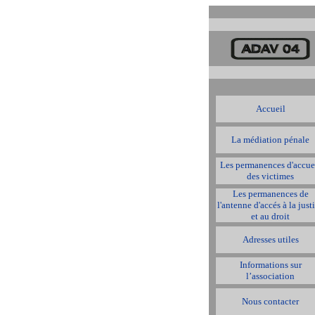
Accueil
La médiation pénale
Les permanences d'accue
des victimes
Les permanences de
l'antenne d'accés à la just
et au droit
Adresses utiles
Informations sur
l’association
Nous contacter