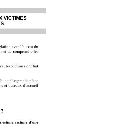
 VICTIMES
ES
relation avec l’auteur du
ur et de comprendre les
e, les victimes ont fait
rdé une plus grande place
ons et bureaux d’accueil
 ?
s’estime victime d’une