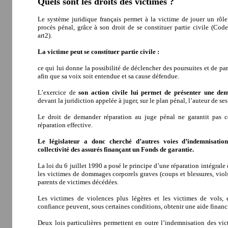
Quels sont les droits des victimes ?
Le système juridique français permet à la victime de jouer un rôle
procès pénal, grâce à son droit de se constituer partie civile (Cod
art2).
La victime peut se constituer partie civile :
ce qui lui donne la possibilité de déclencher des poursuites et de par
afin que sa voix soit entendue et sa cause défendue.
L’exercice de
son action civile lui permet de présenter une de
devant la juridiction appelée à juger, sur le plan pénal, l’auteur de s
Le droit de demander réparation au juge pénal ne garantit pas 
réparation effective.
Le législateur a donc cherché d’autres voies d’indemnisatio
collectivité des assurés finançant un Fonds de garantie.
La loi du 6 juillet 1990 a posé le principe d’une réparation intégrale 
les victimes de dommages corporels graves (coups et blessures, viols
parents de victimes décédées.
Les victimes de violences plus légères et les victimes de vols, 
confiance peuvent, sous certaines conditions, obtenir une aide financ
Deux lois particulières permettent en outre l’indemnisation des vic