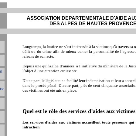
ASSOCIATION DEPARTEMENTALE D'AIDE AUX
DES ALPES DE HAUTES PROVENC
Longtemps, la Justice ne s’est intéressée à la victime qu’à travers sa 
délit ou du crime afin de mieux cerner la personnalité de l’agresse
raisons de son acte.
Depuis une quinzaine d’années, à l’initiative du ministère de la Justic
l’objet d’une attention croissante.
il
D’une part, le législateur a facilité leur indemnisation et leur a acco
dans le procès pénal. D’autre part, près de cent cinquante associati
ice
des victimes ont été mis en place.
Quel est le rôle des services d’aides aux victimes
Les services d’aides aux victimes accueillent toute personne qui 
infraction.