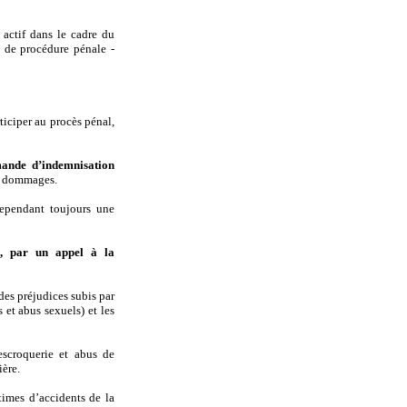
 actif dans le cadre du
e de procédure pénale -
ticiper au procès pénal,
mande d’indemnisation
es dommages.
cependant toujours une
n, par un appel à la
des préjudices subis par
 et abus sexuels) et les
escroquerie et abus de
ière.
times d’accidents de la