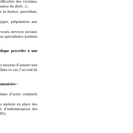
fficultés des victimes,
nce du droit...) ;
e la Justice, procédure,
ique, préparation aux
avocats, services sociaux
on spécialisées (enfants
.
blique procéder à une
 les moyens d’assurer une
 Dans ce cas, l’accord de
aumatisées :
imes d’actes criminels
mes mettent en place des
ifs d’indemnisation des
995)